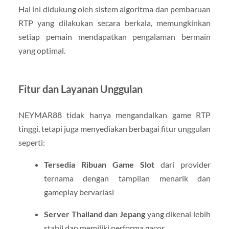
Hal ini didukung oleh sistem algoritma dan pembaruan
RTP yang dilakukan secara berkala, memungkinkan
setiap pemain mendapatkan pengalaman bermain
yang optimal.
Fitur dan Layanan Unggulan
NEYMAR88 tidak hanya mengandalkan game RTP
tinggi, tetapi juga menyediakan berbagai fitur unggulan
seperti:
Tersedia Ribuan Game Slot
dari provider
ternama dengan tampilan menarik dan
gameplay bervariasi
Server Thailand dan Jepang
yang dikenal lebih
stabil dan memiliki performa gacor