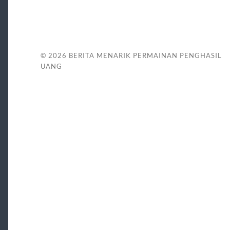
© 2026
BERITA MENARIK PERMAINAN PENGHASIL
UANG