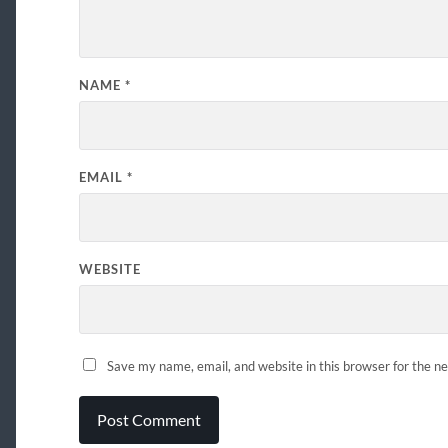
NAME
*
EMAIL
*
WEBSITE
Save my name, email, and website in this browser for the n