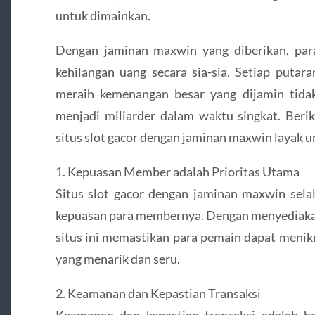
untuk dimainkan.
Dengan jaminan maxwin yang diberikan, par
kehilangan uang secara sia-sia. Setiap putar
meraih kemenangan besar yang dijamin tid
menjadi miliarder dalam waktu singkat. Beri
situs slot gacor dengan jaminan maxwin layak u
1. Kepuasan Member adalah Prioritas Utama
Situs slot gacor dengan jaminan maxwin sela
kepuasan para membernya. Dengan menyediakan 
situs ini memastikan para pemain dapat meni
yang menarik dan seru.
2. Keamanan dan Kepastian Transaksi