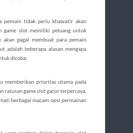
a pemain tidak perlu khawatir akan
an game slot memiliki peluang untuk
ak akan gagal membuat para pemain
kut adalah beberapa alasan mengapa
ntuk dicoba:
lu memberikan prioritas utama pada
ratusan game slot gacor terpercaya,
kmati berbagai macam opsi permainan