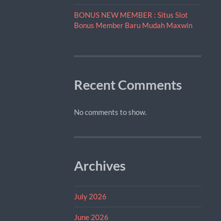
BONUS NEW MEMBER : Situs Slot
Bonus Member Baru Mudah Maxwin
Recent Comments
No comments to show.
Archives
July 2026
June 2026