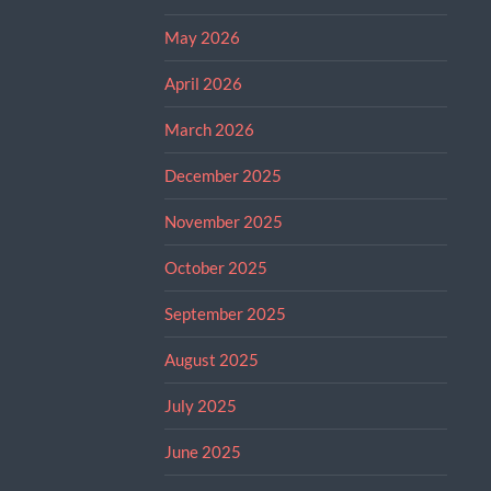
May 2026
April 2026
March 2026
December 2025
November 2025
October 2025
September 2025
August 2025
July 2025
June 2025