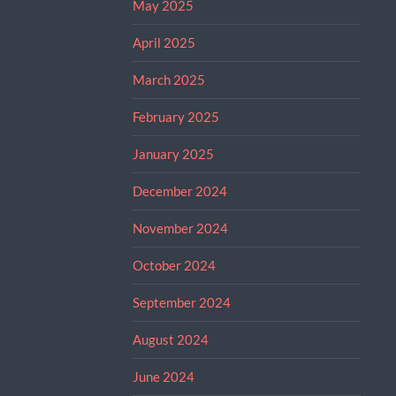
May 2025
April 2025
March 2025
February 2025
January 2025
December 2024
November 2024
October 2024
September 2024
August 2024
June 2024