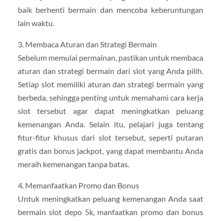
baik berhenti bermain dan mencoba keberuntungan
lain waktu.
3. Membaca Aturan dan Strategi Bermain
Sebelum memulai permainan, pastikan untuk membaca
aturan dan strategi bermain dari slot yang Anda pilih.
Setiap slot memiliki aturan dan strategi bermain yang
berbeda, sehingga penting untuk memahami cara kerja
slot tersebut agar dapat meningkatkan peluang
kemenangan Anda. Selain itu, pelajari juga tentang
fitur-fitur khusus dari slot tersebut, seperti putaran
gratis dan bonus jackpot, yang dapat membantu Anda
meraih kemenangan tanpa batas.
4. Memanfaatkan Promo dan Bonus
Untuk meningkatkan peluang kemenangan Anda saat
bermain slot depo 5k, manfaatkan promo dan bonus