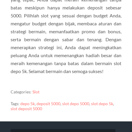
batas meskipun hanya melakukan deposit sebesar
5000. Pilihlah slot yang sesuai dengan budget Anda,
mengatur budget dengan bijak, membaca aturan dan
strategi bermain, memanfaatkan promo dan bonus,
serta bermain dengan sabar dan tenang. Dengan
menerapkan strategi ini, Anda dapat meningkatkan
peluang Anda untuk memenangkan hadiah besar dan
meraih kemenangan tanpa batas dalam bermain slot
depo 5k. Selamat bermain dan semoga sukses!
Categories:
Slot
Tags:
depo 5k
,
deposit 5000
,
slot depo 5000
,
slot depo 5k
,
slot deposit 5000