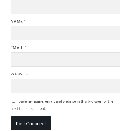
NAME
*
EMAIL
*
WEBSITE
Save my name, email, and website in this browser for the
next time I comment.