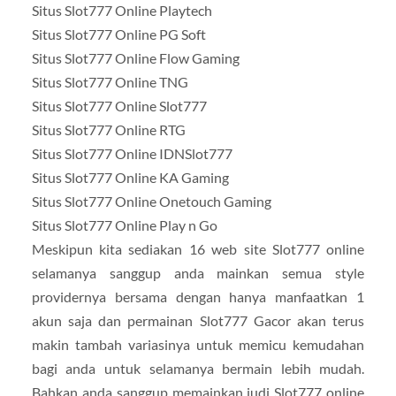
Situs Slot777 Online Playtech
Situs Slot777 Online PG Soft
Situs Slot777 Online Flow Gaming
Situs Slot777 Online TNG
Situs Slot777 Online Slot777
Situs Slot777 Online RTG
Situs Slot777 Online IDNSlot777
Situs Slot777 Online KA Gaming
Situs Slot777 Online Onetouch Gaming
Situs Slot777 Online Play n Go
Meskipun kita sediakan 16 web site Slot777 online
selamanya sanggup anda mainkan semua style
providernya bersama dengan hanya manfaatkan 1
akun saja dan permainan Slot777 Gacor akan terus
makin tambah variasinya untuk memicu kemudahan
bagi anda untuk selamanya bermain lebih mudah.
Bahkan anda sanggup memainkan judi Slot777 online