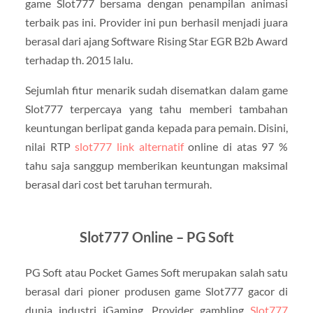
game Slot777 bersama dengan penampilan animasi
terbaik pas ini. Provider ini pun berhasil menjadi juara
berasal dari ajang Software Rising Star EGR B2b Award
terhadap th. 2015 lalu.
Sejumlah fitur menarik sudah disematkan dalam game
Slot777 terpercaya yang tahu memberi tambahan
keuntungan berlipat ganda kepada para pemain. Disini,
nilai RTP
slot777 link alternatif
online di atas 97 %
tahu saja sanggup memberikan keuntungan maksimal
berasal dari cost bet taruhan termurah.
Slot777 Online – PG Soft
PG Soft atau Pocket Games Soft merupakan salah satu
berasal dari pioner produsen game Slot777 gacor di
dunia industri iGaming. Provider gambling
Slot777