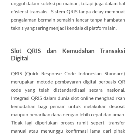
unggul dalam koleksi permainan, tetapi juga dalam hal
efisiensi transaksi. Sistem QRIS tanpa delay membuat
pengalaman bermain semakin lancar tanpa hambatan
teknis yang sering menjadi kendala di platform lain.
Slot QRIS dan Kemudahan Transaksi
Digital
QRIS (Quick Response Code Indonesian Standard)
merupakan metode pembayaran digital berbasis QR
code yang telah distandardisasi secara nasional.
Integrasi QRIS dalam dunia slot online menghadirkan
kemudahan bagi pemain untuk melakukan deposit
maupun penarikan dana dengan lebih cepat dan aman.
Tidak lagi diperlukan proses rumit seperti transfer
manual atau menunggu konfirmasi lama dari pihak