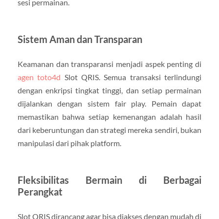
sesi permainan.
Sistem Aman dan Transparan
Keamanan dan transparansi menjadi aspek penting di
agen toto4d
Slot QRIS. Semua transaksi terlindungi
dengan enkripsi tingkat tinggi, dan setiap permainan
dijalankan dengan sistem fair play. Pemain dapat
memastikan bahwa setiap kemenangan adalah hasil
dari keberuntungan dan strategi mereka sendiri, bukan
manipulasi dari pihak platform.
Fleksibilitas Bermain di Berbagai
Perangkat
Slot QRIS dirancang agar bisa diakses dengan mudah di