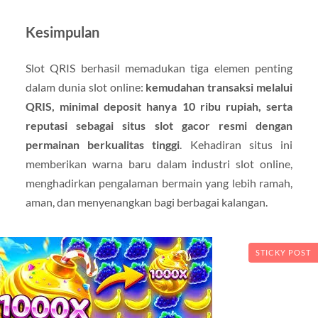
Kesimpulan
Slot QRIS berhasil memadukan tiga elemen penting
dalam dunia slot online:
kemudahan transaksi melalui
QRIS, minimal deposit hanya 10 ribu rupiah, serta
reputasi sebagai situs slot gacor resmi dengan
permainan berkualitas tinggi
. Kehadiran situs ini
memberikan warna baru dalam industri slot online,
menghadirkan pengalaman bermain yang lebih ramah,
aman, dan menyenangkan bagi berbagai kalangan.
STICKY POST