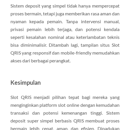
Sistem deposit yang simpel tidak hanya mempercepat
proses bermain, tetapi juga memberikan rasa aman dan
nyaman kepada pemain. Tanpa intervensi manual,
privasi pemain lebih terjaga, dan potensi kendala
seperti kesalahan nominal atau keterlambatan teknis
bisa diminimalisir. Ditambah lagi, tampilan situs Slot
QRIS yang responsif dan mobile-friendly memudahkan
akses dari berbagai perangkat.
Kesimpulan
Slot QRIS menjadi pilihan tepat bagi mereka yang
menginginkan platform slot online dengan kemudahan
transaksi dan potensi kemenangan tinggi. Sistem
deposit super simpel berbasis QRIS membuat proses
bermain lebih cepat, aman, dan efisien. Dipadukan