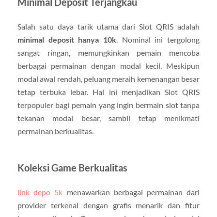
Minimal Deposit Terjangkau
Salah satu daya tarik utama dari Slot QRIS adalah
minimal deposit hanya 10k
. Nominal ini tergolong
sangat ringan, memungkinkan pemain mencoba
berbagai permainan dengan modal kecil. Meskipun
modal awal rendah, peluang meraih kemenangan besar
tetap terbuka lebar. Hal ini menjadikan Slot QRIS
terpopuler bagi pemain yang ingin bermain slot tanpa
tekanan modal besar, sambil tetap menikmati
permainan berkualitas.
Koleksi Game Berkualitas
link depo 5k
menawarkan berbagai permainan dari
provider terkenal dengan grafis menarik dan fitur