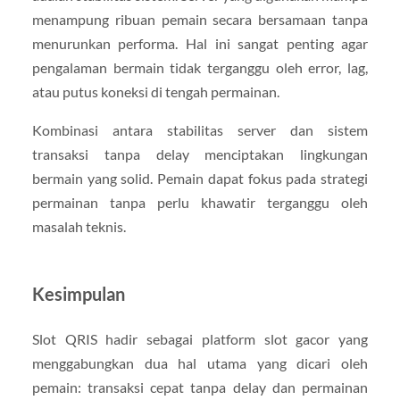
menampung ribuan pemain secara bersamaan tanpa
menurunkan performa. Hal ini sangat penting agar
pengalaman bermain tidak terganggu oleh error, lag,
atau putus koneksi di tengah permainan.
Kombinasi antara stabilitas server dan sistem
transaksi tanpa delay menciptakan lingkungan
bermain yang solid. Pemain dapat fokus pada strategi
permainan tanpa perlu khawatir terganggu oleh
masalah teknis.
Kesimpulan
Slot QRIS hadir sebagai platform slot gacor yang
menggabungkan dua hal utama yang dicari oleh
pemain: transaksi cepat tanpa delay dan permainan