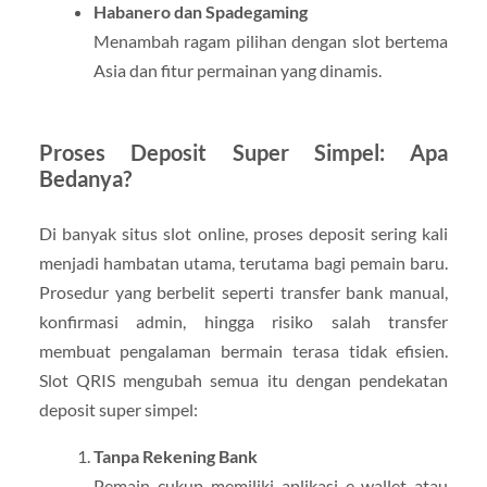
Habanero dan Spadegaming
Menambah ragam pilihan dengan slot bertema
Asia dan fitur permainan yang dinamis.
Proses Deposit Super Simpel: Apa
Bedanya?
Di banyak situs slot online, proses deposit sering kali
menjadi hambatan utama, terutama bagi pemain baru.
Prosedur yang berbelit seperti transfer bank manual,
konfirmasi admin, hingga risiko salah transfer
membuat pengalaman bermain terasa tidak efisien.
Slot QRIS mengubah semua itu dengan pendekatan
deposit super simpel:
Tanpa Rekening Bank
Pemain cukup memiliki aplikasi e-wallet atau