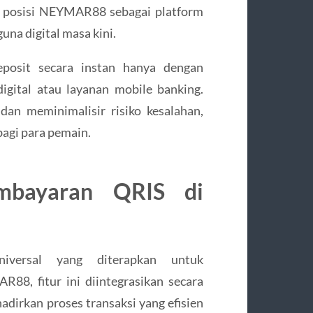
t posisi NEYMAR88 sebagai platform
na digital masa kini.
posit secara instan hanya dengan
gital atau layanan mobile banking.
dan meminimalisir risiko kesalahan,
bagi para pemain.
mbayaran QRIS di
iversal yang diterapkan untuk
88, fitur ini diintegrasikan secara
dirkan proses transaksi yang efisien