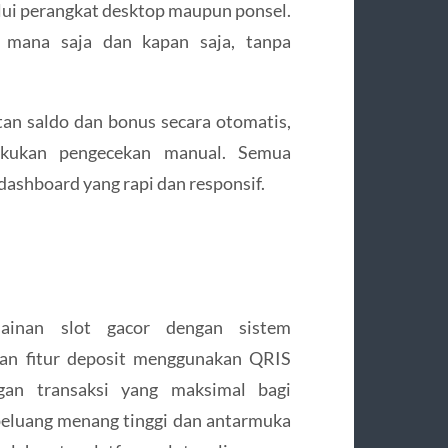
alui perangkat desktop maupun ponsel.
i mana saja dan kapan saja, tanpa
tan saldo dan bonus secara otomatis,
akukan pengecekan manual. Semua
dashboard yang rapi dan responsif.
inan slot gacor dengan sistem
an fitur deposit menggunakan QRIS
gan transaksi yang maksimal bagi
eluang menang tinggi dan antarmuka