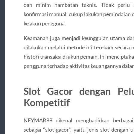
dan minim hambatan teknis. Tidak perlu
konfirmasi manual, cukup lakukan pemindaian 
ke akun pengguna.
Keamanan juga menjadi keunggulan utama dari
dilakukan melalui metode ini terekam secara o
histori transaksi di akun pemain. Ini menciptak
pengguna terhadap aktivitas keuangannya dala
Slot Gacor dengan Pe
Kompetitif
NEYMAR88 dikenal menghadirkan berbagai 
sebagai “slot gacor”, yaitu jenis slot dengan 