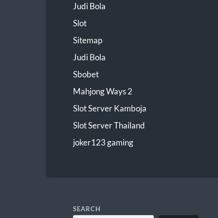
Judi Bola
Slot
Sitemap
Judi Bola
Sbobet
Mahjong Ways 2
Slot Server Kamboja
Slot Server Thailand
joker123 gaming
SEARCH