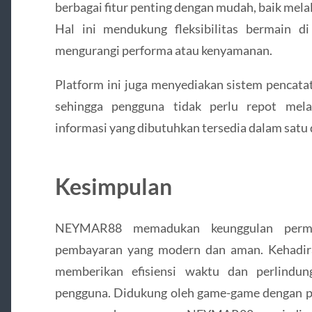
berbagai fitur penting dengan mudah, baik mel
Hal ini mendukung fleksibilitas bermain d
mengurangi performa atau kenyamanan.
Platform ini juga menyediakan sistem pencata
sehingga pengguna tidak perlu repot mel
informasi yang dibutuhkan tersedia dalam satu 
Kesimpulan
NEYMAR88 memadukan keunggulan perma
pembayaran yang modern dan aman. Kehadir
memberikan efisiensi waktu dan perlindun
pengguna. Didukung oleh game-game dengan p