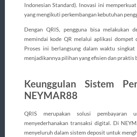
Indonesian Standard). Inovasi ini memperkua
yang mengikuti perkembangan kebutuhan penggu
Dengan QRIS, pengguna bisa melakukan de
memindai kode QR melalui aplikasi dompet di
Proses ini berlangsung dalam waktu singkat 
menjadikannya pilihan yang efisien dan praktis 
Keunggulan Sistem Pe
NEYMAR88
QRIS merupakan solusi pembayaran un
menyederhanakan transaksi digital. Di NEYMAR
menyeluruh dalam sistem deposit untuk mengha