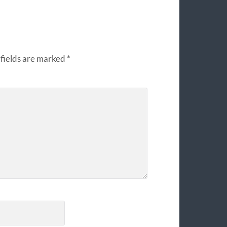
fields are marked
*