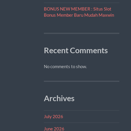
BONUS NEW MEMBER : Situs Slot
Bonus Member Baru Mudah Maxwin
Recent Comments
No comments to show.
Archives
July 2026
June 2026