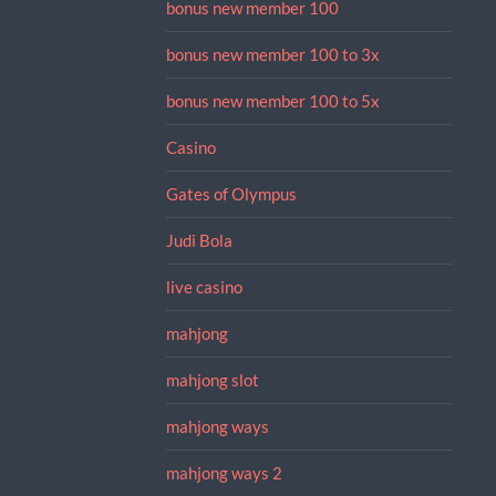
bonus new member 100
bonus new member 100 to 3x
bonus new member 100 to 5x
Casino
Gates of Olympus
Judi Bola
live casino
mahjong
mahjong slot
mahjong ways
mahjong ways 2