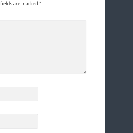
fields are marked
*