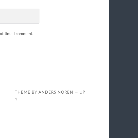
ext time I comment.
THEME BY
ANDERS NORÉN
—
UP
↑