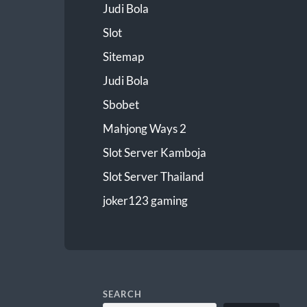
Judi Bola
Slot
Sitemap
Judi Bola
Sbobet
Mahjong Ways 2
Slot Server Kamboja
Slot Server Thailand
joker123 gaming
SEARCH