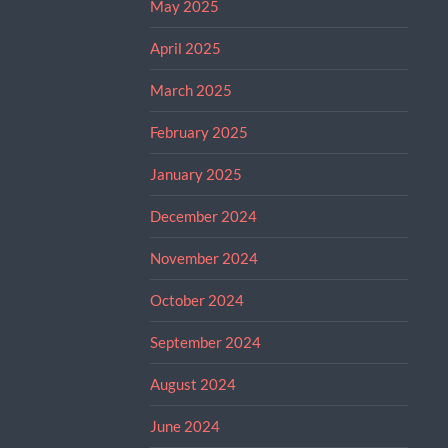
May 2025
April 2025
March 2025
February 2025
January 2025
December 2024
November 2024
October 2024
September 2024
August 2024
June 2024