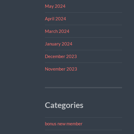
May 2024
April 2024
March 2024
January 2024
December 2023
November 2023
Categories
bonus new member