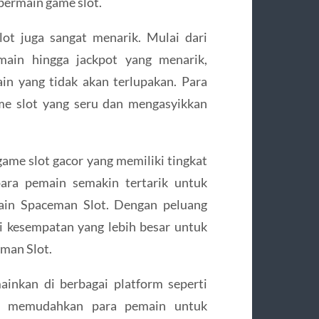
bermain game slot.
lot juga sangat menarik. Mulai dari
main hingga jackpot yang menarik,
n yang tidak akan terlupakan. Para
me slot yang seru dan mengasyikkan
 game slot gacor yang memiliki tingkat
ara pemain semakin tertarik untuk
in Spaceman Slot. Dengan peluang
i kesempatan yang lebih besar untuk
man Slot.
ainkan di berbagai platform seperti
ni memudahkan para pemain untuk