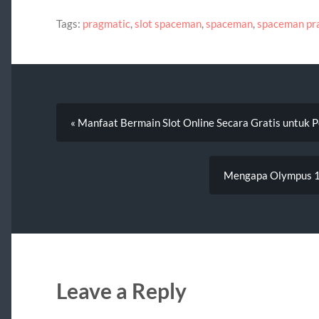
Tags:
pragmatic
,
slot spaceman
,
spaceman
,
spaceman pr
« Manfaat Bermain Slot Online Secara Gratis untuk 
Mengapa Olympus 10
Leave a Reply