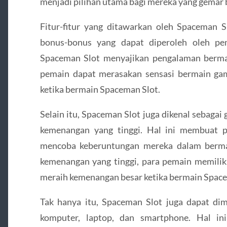
menjadi pilihan utama bagi mereka yang gemar 
Fitur-fitur yang ditawarkan oleh Spaceman S
bonus-bonus yang dapat diperoleh oleh pe
Spaceman Slot menyajikan pengalaman bermai
pemain dapat merasakan sensasi bermain ga
ketika bermain Spaceman Slot.
Selain itu, Spaceman Slot juga dikenal sebagai
kemenangan yang tinggi. Hal ini membuat p
mencoba keberuntungan mereka dalam berma
kemenangan yang tinggi, para pemain memilik
meraih kemenangan besar ketika bermain Space
Tak hanya itu, Spaceman Slot juga dapat dim
komputer, laptop, dan smartphone. Hal i