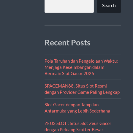
Search
Recent Posts
Pola Taruhan dan Pengelolaan Waktu:
Menjaga Keseimbangan dalam
Bermain Slot Gacor 2026
SPACEMAN88, Situs Slot Resmi
dengan Provider Game Paling Lengkap
Slot Gacor dengan Tampilan
Antarmuka yang Lebih Sederhana
ZEUS SLOT : Situs Slot Zeus Gacor
dengan Peluang Scatter Besar