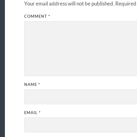
Your email address will not be published.
Required 
COMMENT
*
NAME
*
EMAIL
*