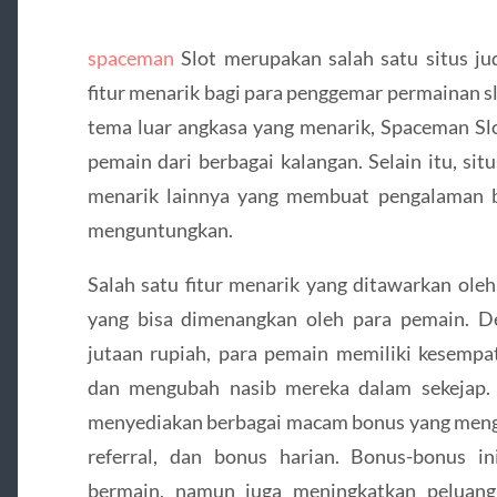
spaceman
Slot merupakan salah satu situs ju
fitur menarik bagi para penggemar permainan sl
tema luar angkasa yang menarik, Spaceman Slo
pemain dari berbagai kalangan. Selain itu, sit
menarik lainnya yang membuat pengalaman b
menguntungkan.
Salah satu fitur menarik yang ditawarkan ole
yang bisa dimenangkan oleh para pemain. D
jutaan rupiah, para pemain memiliki kesemp
dan mengubah nasib mereka dalam sekejap. 
menyediakan berbagai macam bonus yang mengg
referral, dan bonus harian. Bonus-bonus 
bermain, namun juga meningkatkan peluan