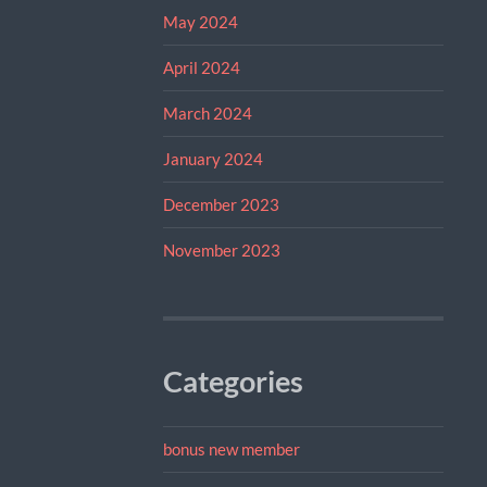
May 2024
April 2024
March 2024
January 2024
December 2023
November 2023
Categories
bonus new member