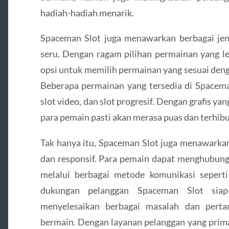
hadiah-hadiah menarik.
Spaceman Slot juga menawarkan berbagai jen
seru. Dengan ragam pilihan permainan yang l
opsi untuk memilih permainan yang sesuai den
Beberapa permainan yang tersedia di Spaceman 
slot video, dan slot progresif. Dengan grafis 
para pemain pasti akan merasa puas dan terhibur 
Tak hanya itu, Spaceman Slot juga menawarkan
dan responsif. Para pemain dapat menghubung
melalui berbagai metode komunikasi seperti 
dukungan pelanggan Spaceman Slot si
menyelesaikan berbagai masalah dan pert
bermain. Dengan layanan pelanggan yang prim