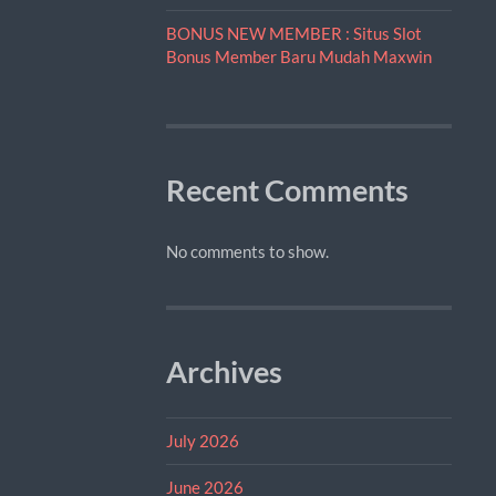
BONUS NEW MEMBER : Situs Slot
Bonus Member Baru Mudah Maxwin
Recent Comments
No comments to show.
Archives
July 2026
June 2026