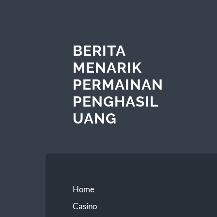
BERITA
MENARIK
PERMAINAN
PENGHASIL
UANG
Home
Casino