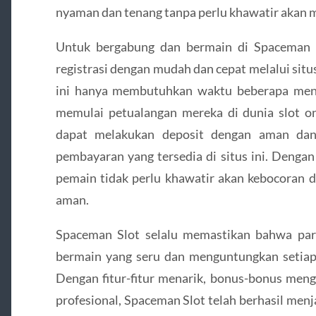
nyaman dan tenang tanpa perlu khawatir akan ma
Untuk bergabung dan bermain di Spaceman 
registrasi dengan mudah dan cepat melalui situ
ini hanya membutuhkan waktu beberapa meni
memulai petualangan mereka di dunia slot onl
dapat melakukan deposit dengan aman dan
pembayaran yang tersedia di situs ini. Denga
pemain tidak perlu khawatir akan kebocoran da
aman.
Spaceman Slot selalu memastikan bahwa pa
bermain yang seru dan menguntungkan setiap k
Dengan fitur-fitur menarik, bonus-bonus meng
profesional, Spaceman Slot telah berhasil menjad