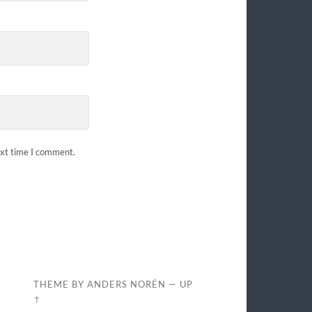
ext time I comment.
THEME BY
ANDERS NORÉN
—
UP
↑