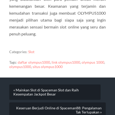
kemenangan besar. Keamanan yang terjamin dan
kemudahan transaksi juga membuat OLYMPUS1000
menjadi pilihan utama bagi siapa saja yang ingin
merasakan sensasi bermain slot online yang seru dan
penuh peluang.
Categories:
Slot
Tags:
daftar olympus1000
,
link olympus1000
,
olympus 1000
,
olympus1000
,
situs olympus1000
« Mainkan Slot di Spaceman Slot dan Raih
Kesempatan Jackpot Besar
Keseruan Berjudi Online di Spaceman88: Pengalaman
Tak Terlupakan »