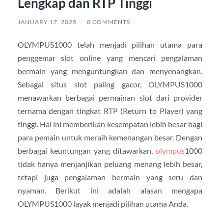
Lengkap dan RTP Tinggi
JANUARY 17, 2025
/
0 COMMENTS
OLYMPUS1000 telah menjadi pilihan utama para
penggemar slot online yang mencari pengalaman
bermain yang menguntungkan dan menyenangkan.
Sebagai situs slot paling gacor, OLYMPUS1000
menawarkan berbagai permainan slot dari provider
ternama dengan tingkat RTP (Return to Player) yang
tinggi. Hal ini memberikan kesempatan lebih besar bagi
para pemain untuk meraih kemenangan besar. Dengan
berbagai keuntungan yang ditawarkan,
olympus
1000
tidak hanya menjanjikan peluang menang lebih besar,
tetapi juga pengalaman bermain yang seru dan
nyaman. Berikut ini adalah alasan mengapa
OLYMPUS1000 layak menjadi pilihan utama Anda.