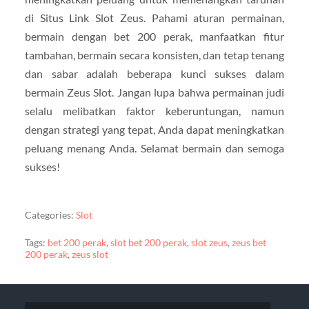
di Situs Link Slot Zeus. Pahami aturan permainan,
bermain dengan bet 200 perak, manfaatkan fitur
tambahan, bermain secara konsisten, dan tetap tenang
dan sabar adalah beberapa kunci sukses dalam
bermain Zeus Slot. Jangan lupa bahwa permainan judi
selalu melibatkan faktor keberuntungan, namun
dengan strategi yang tepat, Anda dapat meningkatkan
peluang menang Anda. Selamat bermain dan semoga
sukses!
Categories:
Slot
Tags:
bet 200 perak
,
slot bet 200 perak
,
slot zeus
,
zeus bet
200 perak
,
zeus slot