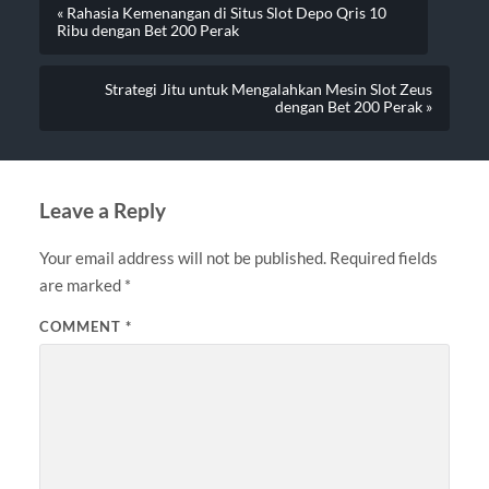
« Rahasia Kemenangan di Situs Slot Depo Qris 10
Ribu dengan Bet 200 Perak
Strategi Jitu untuk Mengalahkan Mesin Slot Zeus
dengan Bet 200 Perak »
Leave a Reply
Your email address will not be published.
Required fields
are marked
*
COMMENT
*