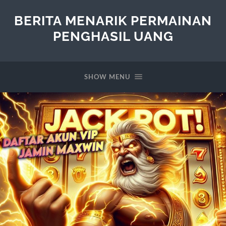
BERITA MENARIK PERMAINAN
PENGHASIL UANG
SHOW MENU