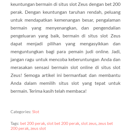
keuntungan bermain di situs slot Zeus dengan bet 200
perak. Dengan keuntungan taruhan rendah, peluang
untuk mendapatkan kemenangan besar, pengalaman
bermain yang menyenangkan, dan pengendalian
pengeluaran yang baik, bermain di situs slot Zeus
dapat menjadi pilihan yang mengasyikkan dan
menguntungkan bagi para pemain judi online. Jadi,
jangan ragu untuk mencoba keberuntungan Anda dan
merasakan sensasi bermain slot online di situs slot
Zeus! Semoga artikel ini bermanfaat dan membantu
Anda dalam memilih situs slot yang tepat untuk
bermain. Terima kasih telah membaca!
Categories:
Slot
Tags:
bet 200 perak
,
slot bet 200 perak
,
slot zeus
,
zeus bet
200 perak
,
zeus slot