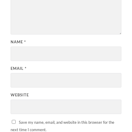
NAME
*
EMAIL
*
WEBSITE
Save my name, email, and website in this browser for the
next time I comment.