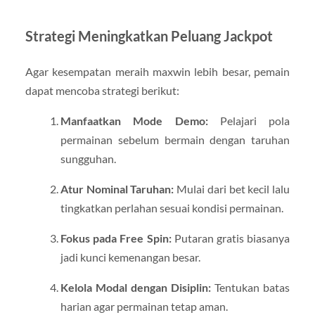
Strategi Meningkatkan Peluang Jackpot
Agar kesempatan meraih maxwin lebih besar, pemain
dapat mencoba strategi berikut:
Manfaatkan Mode Demo:
Pelajari pola
permainan sebelum bermain dengan taruhan
sungguhan.
Atur Nominal Taruhan:
Mulai dari bet kecil lalu
tingkatkan perlahan sesuai kondisi permainan.
Fokus pada Free Spin:
Putaran gratis biasanya
jadi kunci kemenangan besar.
Kelola Modal dengan Disiplin:
Tentukan batas
harian agar permainan tetap aman.