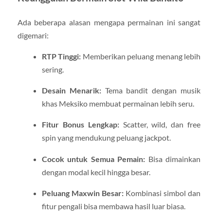
Ada beberapa alasan mengapa permainan ini sangat
digemari:
RTP Tinggi:
Memberikan peluang menang lebih
sering.
Desain Menarik:
Tema bandit dengan musik
khas Meksiko membuat permainan lebih seru.
Fitur Bonus Lengkap:
Scatter, wild, dan free
spin yang mendukung peluang jackpot.
Cocok untuk Semua Pemain:
Bisa dimainkan
dengan modal kecil hingga besar.
Peluang Maxwin Besar:
Kombinasi simbol dan
fitur pengali bisa membawa hasil luar biasa.