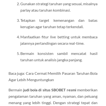
Gunakan strategi taruhan yang sesuai, misalnya
parlay atau taruhan kombinasi.
Tetapkan target kemenangan dan batas
kerugian agar taruhan tetap terkendali.
Manfaatkan fitur live betting untuk membaca
jalannya pertandingan secara real-time.
Bermain konsisten sambil mencatat hasil
taruhan untuk analisis jangka panjang.
Baca juga: Cara Cermat Memilih Pasaran Taruhan Bola
Agar Lebih Menguntungkan
Bermain
judi bola di situs SBOBET resmi
memberikan
pengalaman taruhan yang aman, nyaman, dan peluang
menang yang lebih tinggi. Dengan strategi tepat dan