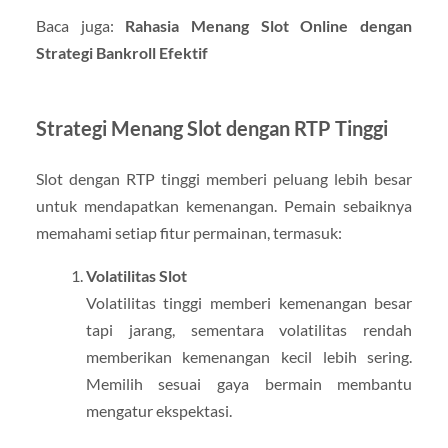
Baca juga:
Rahasia Menang Slot Online dengan
Strategi Bankroll Efektif
Strategi Menang Slot dengan RTP Tinggi
Slot dengan RTP tinggi memberi peluang lebih besar
untuk mendapatkan kemenangan. Pemain sebaiknya
memahami setiap fitur permainan, termasuk:
Volatilitas Slot
Volatilitas tinggi memberi kemenangan besar
tapi jarang, sementara volatilitas rendah
memberikan kemenangan kecil lebih sering.
Memilih sesuai gaya bermain membantu
mengatur ekspektasi.