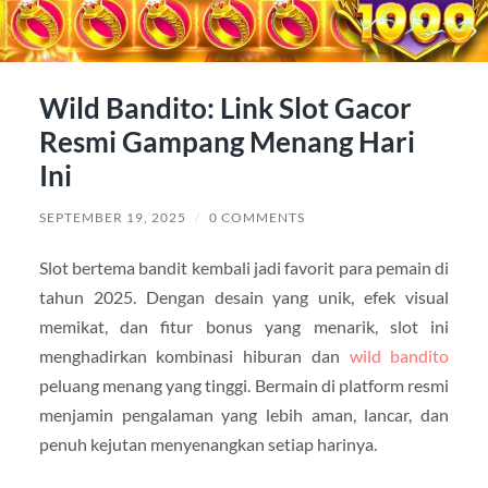
Wild Bandito: Link Slot Gacor
Resmi Gampang Menang Hari
Ini
SEPTEMBER 19, 2025
/
0 COMMENTS
Slot bertema bandit kembali jadi favorit para pemain di
tahun 2025. Dengan desain yang unik, efek visual
memikat, dan fitur bonus yang menarik, slot ini
menghadirkan kombinasi hiburan dan
wild bandito
peluang menang yang tinggi. Bermain di platform resmi
menjamin pengalaman yang lebih aman, lancar, dan
penuh kejutan menyenangkan setiap harinya.