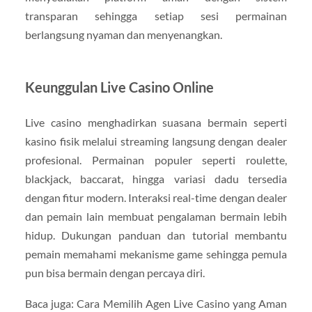
transparan sehingga setiap sesi permainan
berlangsung nyaman dan menyenangkan.
Keunggulan Live Casino Online
Live casino menghadirkan suasana bermain seperti
kasino fisik melalui streaming langsung dengan dealer
profesional. Permainan populer seperti roulette,
blackjack, baccarat, hingga variasi dadu tersedia
dengan fitur modern. Interaksi real-time dengan dealer
dan pemain lain membuat pengalaman bermain lebih
hidup. Dukungan panduan dan tutorial membantu
pemain memahami mekanisme game sehingga pemula
pun bisa bermain dengan percaya diri.
Baca juga: Cara Memilih Agen Live Casino yang Aman