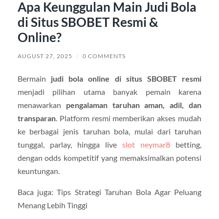
Apa Keunggulan Main Judi Bola
di Situs SBOBET Resmi &
Online?
AUGUST 27, 2025
/
0 COMMENTS
Bermain
judi bola online di situs SBOBET resmi
menjadi pilihan utama banyak pemain karena
menawarkan
pengalaman taruhan aman, adil, dan
transparan
. Platform resmi memberikan akses mudah
ke berbagai jenis taruhan bola, mulai dari taruhan
tunggal, parlay, hingga live
slot neymar8
betting,
dengan odds kompetitif yang memaksimalkan potensi
keuntungan.
Baca juga: Tips Strategi Taruhan Bola Agar Peluang
Menang Lebih Tinggi