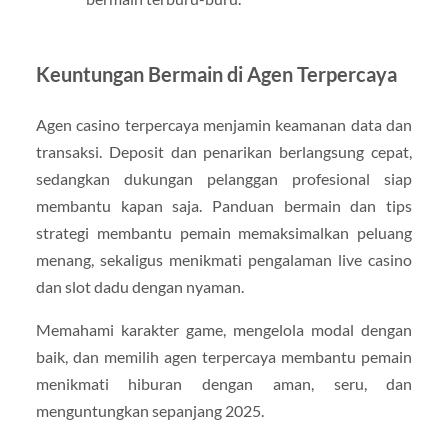
Keuntungan Bermain di Agen Terpercaya
Agen casino terpercaya menjamin keamanan data dan
transaksi. Deposit dan penarikan berlangsung cepat,
sedangkan dukungan pelanggan profesional siap
membantu kapan saja. Panduan bermain dan tips
strategi membantu pemain memaksimalkan peluang
menang, sekaligus menikmati pengalaman live casino
dan slot dadu dengan nyaman.
Memahami karakter game, mengelola modal dengan
baik, dan memilih agen terpercaya membantu pemain
menikmati hiburan dengan aman, seru, dan
menguntungkan sepanjang 2025.