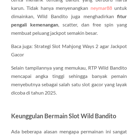
karun. Tidak hanya menyenangkan
neymar88
untuk
dimainkan, Wild Bandito juga menghadirkan
fitur
pengali kemenangan
, scatter, dan free spin yang
membuat peluang jackpot semakin besar.
Baca juga: Strategi Slot Mahjong Ways 2 agar Jackpot
Gacor
Selain tampilannya yang memukau, RTP Wild Bandito
mencapai angka tinggi sehingga banyak pemain
menyebutnya sebagai salah satu slot gacor yang layak
dicoba di tahun 2025.
Keunggulan Bermain Slot Wild Bandito
Ada beberapa alasan mengapa permainan ini sangat