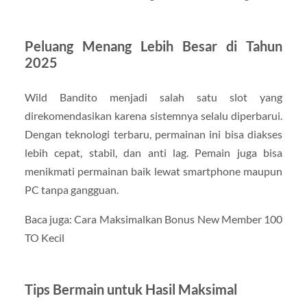
Peluang Menang Lebih Besar di Tahun
2025
Wild Bandito menjadi salah satu slot yang
direkomendasikan karena sistemnya selalu diperbarui.
Dengan teknologi terbaru, permainan ini bisa diakses
lebih cepat, stabil, dan anti lag. Pemain juga bisa
menikmati permainan baik lewat smartphone maupun
PC tanpa gangguan.
Baca juga: Cara Maksimalkan Bonus New Member 100
TO Kecil
Tips Bermain untuk Hasil Maksimal