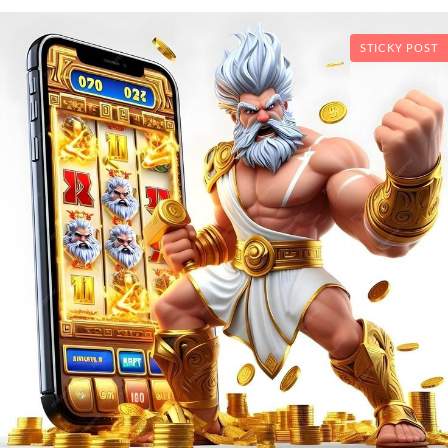
STICKY POST