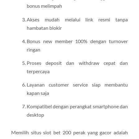
bonus melimpah
Akses mudah melalui link resmi tanpa
hambatan blokir
Bonus new member 100% dengan turnover
ringan
Proses deposit dan withdraw cepat dan
terpercaya
Layanan customer service siap membantu
kapan saja
Kompatibel dengan perangkat smartphone dan
desktop
Memilih situs slot bet 200 perak yang gacor adalah